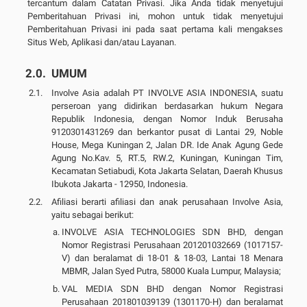
tercantum dalam Catatan Privasi. Jika Anda tidak menyetujui
Pemberitahuan Privasi ini, mohon untuk tidak menyetujui
Pemberitahuan Privasi ini pada saat pertama kali mengakses
Situs Web, Aplikasi dan/atau Layanan.
UMUM
Involve Asia adalah PT INVOLVE ASIA INDONESIA, suatu
perseroan yang didirikan berdasarkan hukum Negara
Republik Indonesia, dengan Nomor Induk Berusaha
9120301431269 dan berkantor pusat di Lantai 29, Noble
House, Mega Kuningan 2, Jalan DR. Ide Anak Agung Gede
Agung No.Kav. 5, RT.5, RW.2, Kuningan, Kuningan Tim,
Kecamatan Setiabudi, Kota Jakarta Selatan, Daerah Khusus
Ibukota Jakarta - 12950, Indonesia.
Afiliasi berarti afiliasi dan anak perusahaan Involve Asia,
yaitu sebagai berikut:
INVOLVE ASIA TECHNOLOGIES SDN BHD, dengan
Nomor Registrasi Perusahaan 201201032669 (1017157-
V) dan beralamat di 18-01 & 18-03, Lantai 18 Menara
MBMR, Jalan Syed Putra, 58000 Kuala Lumpur, Malaysia;
VAL MEDIA SDN BHD dengan Nomor Registrasi
Perusahaan 201801039139 (1301170-H) dan beralamat