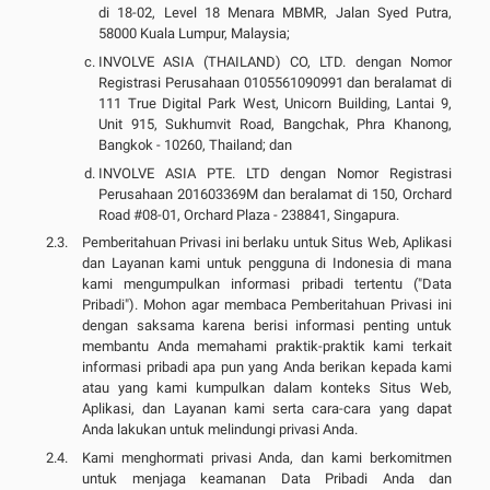
di 18-02, Level 18 Menara MBMR, Jalan Syed Putra,
58000 Kuala Lumpur, Malaysia;
INVOLVE ASIA (THAILAND) CO, LTD. dengan Nomor
Registrasi Perusahaan 0105561090991 dan beralamat di
111 True Digital Park West, Unicorn Building, Lantai 9,
Unit 915, Sukhumvit Road, Bangchak, Phra Khanong,
Bangkok - 10260, Thailand; dan
INVOLVE ASIA PTE. LTD dengan Nomor Registrasi
Perusahaan 201603369M dan beralamat di 150, Orchard
Road #08-01, Orchard Plaza - 238841, Singapura.
Pemberitahuan Privasi ini berlaku untuk Situs Web, Aplikasi
dan Layanan kami untuk pengguna di Indonesia di mana
kami mengumpulkan informasi pribadi tertentu ("Data
Pribadi"). Mohon agar membaca Pemberitahuan Privasi ini
dengan saksama karena berisi informasi penting untuk
membantu Anda memahami praktik-praktik kami terkait
informasi pribadi apa pun yang Anda berikan kepada kami
atau yang kami kumpulkan dalam konteks Situs Web,
Aplikasi, dan Layanan kami serta cara-cara yang dapat
Anda lakukan untuk melindungi privasi Anda.
Kami menghormati privasi Anda, dan kami berkomitmen
untuk menjaga keamanan Data Pribadi Anda dan