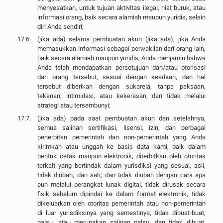
menyesatkan, untuk tujuan aktivitas ilegal, niat buruk, atau
informasi orang, baik secara alamiah maupun yuridis, selain
diri Anda sendiri;
(jika ada) selama pembuatan akun (jika ada), jika Anda
memasukkan informasi sebagai perwakilan dari orang lain,
baik secara alamiah maupun yuridis, Anda menjamin bahwa
Anda telah mendapatkan persetujuan dan/atau otorisasi
dari orang tersebut, sesuai dengan keadaan, dan hal
tersebut diberikan dengan sukarela, tanpa paksaan,
tekanan, intimidasi, atau kekerasan, dan tidak melalui
strategi atau tersembunyi;
(jika ada) pada saat pembuatan akun dan setelahnya,
semua salinan sertifikasi, lisensi, izin, dan berbagai
penerbitan pemerintah dan non-pemerintah yang Anda
kirimkan atau unggah ke basis data kami, baik dalam
bentuk cetak maupun elektronik, diterbitkan oleh otoritas
terkait yang bertindak dalam yurisdiksi yang sesuai, asli,
tidak diubah, dan sah; dan tidak diubah dengan cara apa
pun melalui perangkat lunak digital, tidak dirusak secara
fisik sebelum dipindai ke dalam format elektronik, tidak
dikeluarkan oleh otoritas pemerintah atau non-pemerintah
di luar yurisdiksinya yang semestinya, tidak dibuat-buat,
palsu, atau merupakan salinan palsu, dan tidak dibuat,